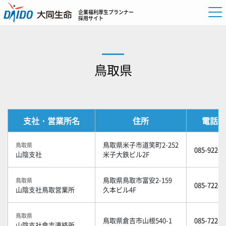
企業福利厚生プランナー
採用サイト
鳥取県
支社・営業所名
住所
電話番
鳥取県米子市道笑町2-252
鳥取県
085-922-6
山陰支社
米子大鉄ビル2F
鳥取県鳥取市富安2-159
鳥取県
085-722-2
山陰支社鳥取営業所
久本ビル4F
鳥取県
鳥取県倉吉市山根540-1
085-722-2
山陰支社倉吉連絡所