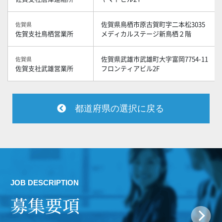
佐賀県鳥栖市原古賀町字二本松3035
佐賀県
佐賀支社鳥栖営業所
メディカルステージ新鳥栖２階
佐賀県武雄市武雄町大字富岡7754-11
佐賀県
佐賀支社武雄営業所
フロンティアビル2F
都道府県の選択に戻る
JOB DESCRIPTION
募集要項